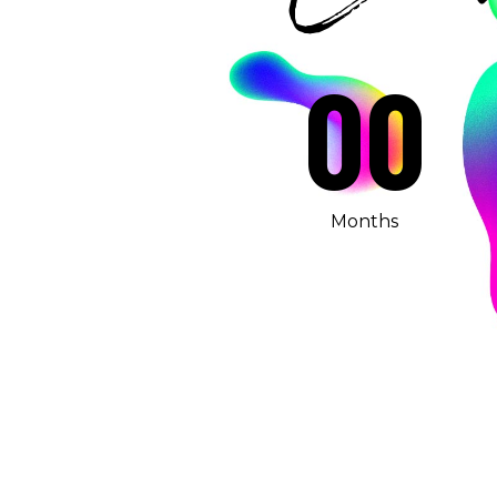
00
Months