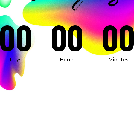
00
00
0
Days
Hours
Minutes