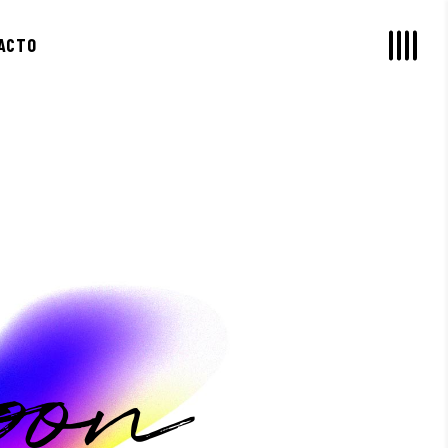
ACTO
oon