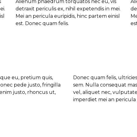
s
Alienum phaedrum torquatos nec eu, vis
Al
ei.
detraxit periculis ex, nihil expetendis in mei.
de
sl
Mei an pericula euripidis, hinc partem einisl
Me
est. Donec quam felis.
es
sque eu, pretium quis,
Donec quam felis, ultricie
nec pede justo, fringilla
sem. Nulla consequat mass
 enim justo, rhoncus ut,
vel, aliquet nec, vulputate
imperdiet mei an pericula e