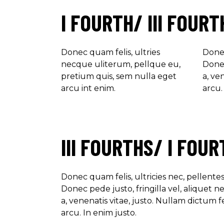
I FOURTH/ III FOURT
Donec quam felis, ultries
Donec
necque uliterum, pellque eu,
Donec
pretium quis, sem nulla eget
a, ve
arcu int enim.
arcu.
III FOURTHS/ I FOUR
Donec quam felis, ultricies nec, pellent
Donec pede justo, fringilla vel, aliquet n
a, venenatis vitae, justo. Nullam dictum 
arcu. In enim justo.