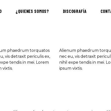
O
¿QUIENES SOMOS?
DISCOGRAFÍA
CONT
num phaedrum torquatos
Alienum phaedrum torqu
, vis detraxit periculis ex,
nec eu, vis detraxit periculi
 expe tendis in mei. Lorem
nihil expe tendis in mei. 
vixtis.
ipsum vixtis.