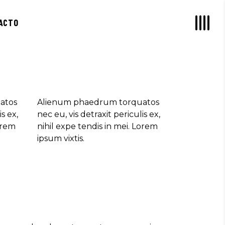
ACTO
atos
Alienum phaedrum torquatos
s ex,
nec eu, vis detraxit periculis ex,
Lorem
nihil expe tendis in mei. Lorem
ipsum vixtis.