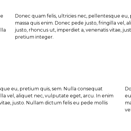
ue
Donec quam felis, ultricies nec, pellentesque eu,
massa quis enim. Donec pede justo, fringilla vel, a
lla
justo, rhoncus ut, imperdiet a, venenatis vitae, ju
pretium integer.
esque eu, pretium quis, sem. Nulla consequat
Do
la vel, aliquet nec, vulputate eget, arcu. In enim
eu
vitae, justo. Nullam dictum felis eu pede mollis
ma
vel