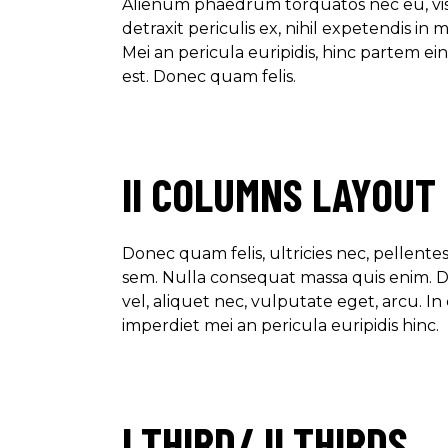
Alienum phaedrum torquatos nec eu, vi
detraxit periculis ex, nihil expetendis in m
Mei an pericula euripidis, hinc partem eini
est. Donec quam felis.
II COLUMNS LAYOUT
Donec quam felis, ultricies nec, pellente
sem. Nulla consequat massa quis enim. Do
vel, aliquet nec, vulputate eget, arcu. In
imperdiet mei an pericula euripidis hinc.
I THIRD/ II THIRDS