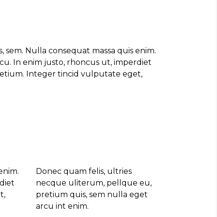
s, sem. Nulla consequat massa quis enim.
rcu. In enim justo, rhoncus ut, imperdiet
retium. Integer tincid vulputate eget,
enim.
Donec quam felis, ultries
diet
necque uliterum, pellque eu,
t,
pretium quis, sem nulla eget
arcu int enim.