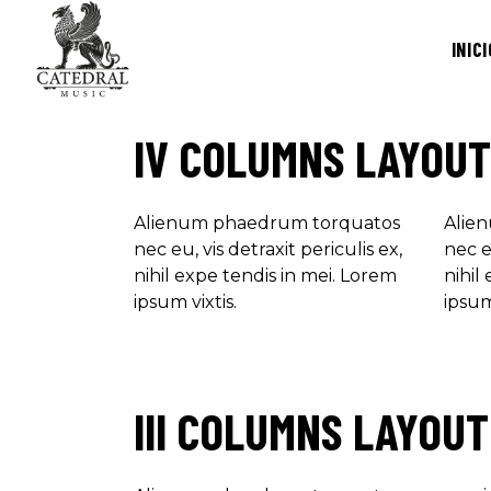
INICI
IV COLUMNS LAYOUT
Alienum phaedrum torquatos
Alie
nec eu, vis detraxit periculis ex,
nec eu
nihil expe tendis in mei. Lorem
nihil
ipsum vixtis.
ipsum 
III COLUMNS LAYOUT