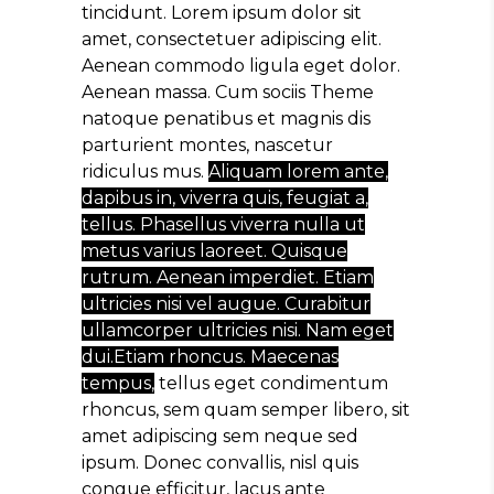
tincidunt. Lorem ipsum dolor sit
amet, consectetuer adipiscing elit.
Aenean commodo ligula eget dolor.
Aenean massa. Cum sociis Theme
natoque penatibus et magnis dis
parturient montes, nascetur
ridiculus mus.
Aliquam lorem ante,
dapibus in, viverra quis, feugiat a,
tellus. Phasellus viverra nulla ut
metus varius laoreet. Quisque
rutrum. Aenean imperdiet. Etiam
ultricies nisi vel augue. Curabitur
ullamcorper ultricies nisi. Nam eget
dui.Etiam rhoncus. Maecenas
tempus,
tellus eget condimentum
rhoncus, sem quam semper libero, sit
amet adipiscing sem neque sed
ipsum. Donec convallis, nisl quis
congue efficitur, lacus ante