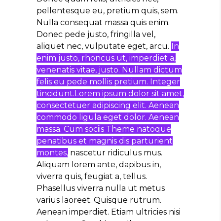
pellentesque eu, pretium quis, sem.
Nulla consequat massa quis enim.
Donec pede justo, fringilla vel,
aliquet nec, vulputate eget, arcu.
In
enim justo, rhoncus ut, imperdiet a,
venenatis vitae, justo. Nullam dictum
felis eu pede mollis pretium. Integer
tincidunt.Lorem ipsum dolor sit amet,
consectetuer adipiscing elit. Aenean
commodo ligula eget dolor. Aenean
massa. Cum sociis Theme natoque
penatibus et magnis dis parturient
montes,
nascetur ridiculus mus.
Aliquam lorem ante, dapibus in,
viverra quis, feugiat a, tellus.
Phasellus viverra nulla ut metus
varius laoreet. Quisque rutrum.
Aenean imperdiet. Etiam ultricies nisi