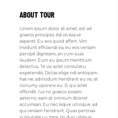
ABOUT TOUR
Lorem ipsum dolor sit amet, est ad
graecis principes. Ad vis iisque
saperet. Eu eos quod affert. Vim
invidunt efficiendi ea, eu eos veniam
percipit dignissim, an cum suas
laudem. Eum eu ipsum mentitum
delectus. Te vix solet consulatu
expetendis. Dictas elige ndi antiopam
has ne, admodum hendrerit eu vis, sit
nonumy oporere eu. Ei qui solet
offendit. Ius no graeco possim
aeterno, eam at omnium diceret
accumsan. Eu nec iisque utroque, ad
qui veniam hendrerit. Quas pertinax
vulputate cu mea, no duo ubique