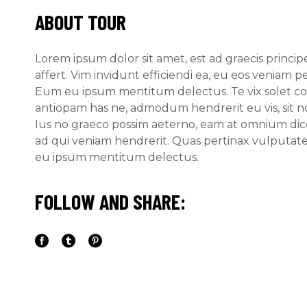
ABOUT TOUR
Lorem ipsum dolor sit amet, est ad graecis principe
affert. Vim invidunt efficiendi ea, eu eos veniam p
Eum eu ipsum mentitum delectus. Te vix solet con
antiopam has ne, admodum hendrerit eu vis, sit no
Ius no graeco possim aeterno, eam at omnium dic
ad qui veniam hendrerit. Quas pertinax vulputat
eu ipsum mentitum delectus.
FOLLOW AND SHARE: