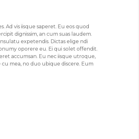
s. Ad vis iisque saperet. Eu eos quod
ercipit dignissim, an cum suas laudem.
sulatu expetendis. Dictas elige ndi
numy oporere eu. Ei qui solet offendit.
eret accumsan. Eu nec iisque utroque,
e cu mea, no duo ubique discere. Eum