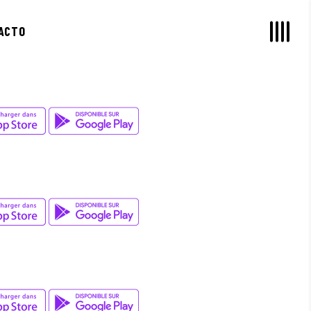
ACTO
David Wade
X MARKS
David Wade
UNDERLAKE
Amy Kim
/
Jay K
FANTASTIC GAME