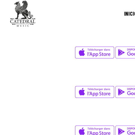
INICI
David Wade
ZERO GRAVITY
Jay K
WITHOUT ME
Jay K
HONESTY