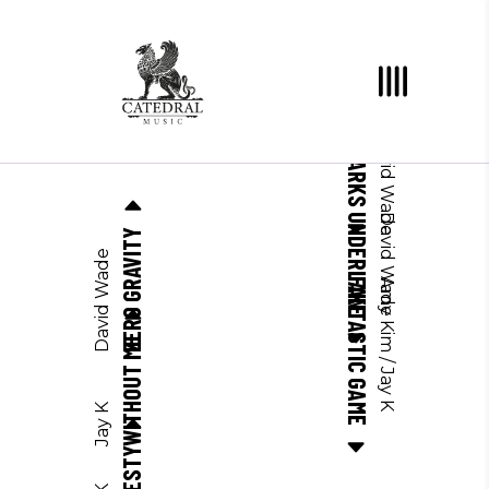
X MARKS
David Wade
UNDERLAKE
David Wade
ZERO GRAVITY
David Wade
FANTASTIC GAME
Amy Kim
WITHOUT ME
/
Jay K
Jay K
HONESTY