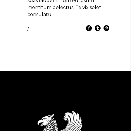
suas laudem. Eum eu ipsum
mentitum delectus. Te vix solet
consulatu
/