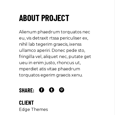
eu, vis detraxit rtssa periculiser ex,
nihil lab tegerim graecis, ixenss
ullamco aperiri. Donec pede sto,
fringilla vel, aliquet nec, putate get
ueu in enim justo, rhoncus ut,
mperdiet atis vitae phaedrum
torquatos egerim graecis xenu.
SHARE:
CLIENT
Edge Themes
CATEGORY:
Photography
DATE:
19/02/2019