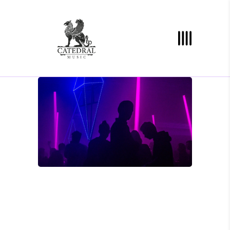
ABOUT PROJECT
Alienum phaedrum torquatos nec